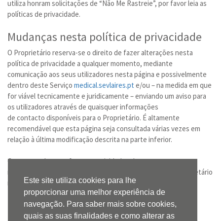
utiliza honram solicitações de “Não Me Rastreie”, por favor leia as
políticas de privacidade.
Mudanças nesta política de privacidade
O Proprietário reserva-se o direito de fazer alterações nesta
política de privacidade a qualquer momento, mediante
comunicação aos seus utilizadores nesta página e possivelmente
dentro deste Serviço
medical.sevlaires.pt
e/ou – na medida em que
for viável tecnicamente e juridicamente – enviando um aviso para
os utilizadores através de quaisquer informações
de contacto disponíveis para o Proprietário. É altamente
recomendável que esta página seja consultada várias vezes em
relação à última modificação descrita na parte inferior.
Caso as mudanças afetem as atividades de processamento
realizadas com base no consentimento do Utilizador, o Proprietário
Este site utiliza cookies para lhe
recolhará novo consentimento do Utilizador, onde for exigida.
proporcionar uma melhor experiência de
Definições e referências jurídicas
navegação. Para saber mais sobre cookies,
quais as suas finalidades e como alterar as