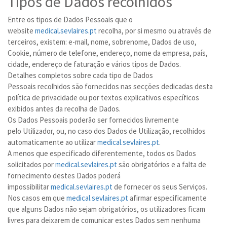
Tipos de Dados recolhidos
Entre os tipos de Dados Pessoais que o
website
medical.sevlaires.pt
recolha, por si mesmo ou através de
terceiros, existem: e-mail, nome, sobrenome, Dados de uso,
Cookie, número de telefone, endereço, nome da empresa, país,
cidade, endereço de faturação e vários tipos de Dados.
Detalhes completos sobre cada tipo de Dados
Pessoais recolhidos são fornecidos nas secções dedicadas desta
política de privacidade ou por textos explicativos específicos
exibidos antes da recolha de Dados.
Os Dados Pessoais poderão ser fornecidos livremente
pelo Utilizador, ou, no caso dos Dados de Utilização, recolhidos
automaticamente ao utilizar
medical.sevlaires.pt
.
A menos que especificado diferentemente, todos os Dados
solicitados por
medical.sevlaires.pt
são obrigatórios e a falta de
fornecimento destes Dados poderá
impossibilitar
medical.sevlaires.pt
de fornecer os seus Serviços.
Nos casos em que
medical.sevlaires.pt
afirmar especificamente
que alguns Dados não sejam obrigatórios, os utilizadores ficam
livres para deixarem de comunicar estes Dados sem nenhuma